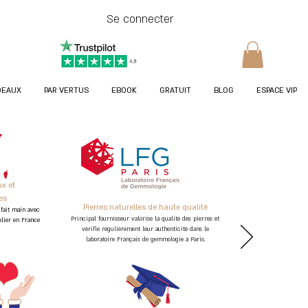
Se connecter
DEAUX
PAR VERTUS
EBOOK
GRATUIT
BLOG
ESPACE VIP
x et
les
Pierres naturelles de haute qualité
fait main avec
Principal fournisseur valorise la qualité des pierres et
elier en France
vé
rifie régu
lièrement leur authenticité dans le
laboratoire Français de gemmologie à Paris.