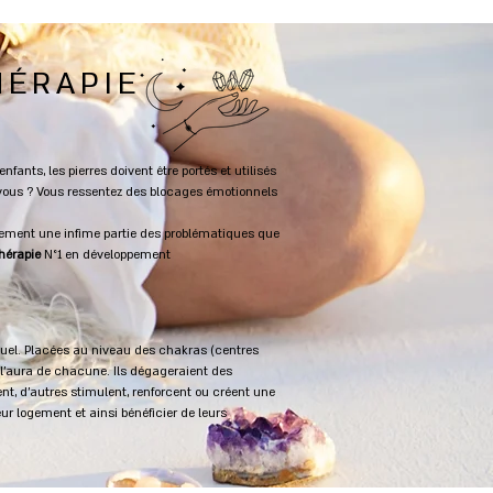
ier >
Ajouter au panier >
HÉRAPIE
nts, les pierres doivent être portés et utilisés
n vous ? Vous ressentez des blocages émotionnels
quement une infime partie des problématiques que
thérapie
N°1 en développement
ituel. Placées au niveau des chakras (centres
 l’aura de chacune. Ils dégageraient des
t, d’autres stimulent, renforcent ou créent une
ur logement et ainsi bénéficier de leurs