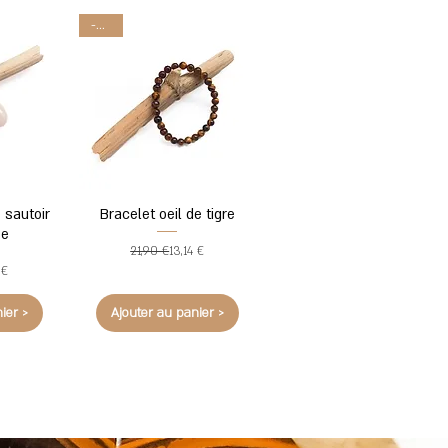
-40%
 sautoir
Bracelet oeil de tigre
se
Prix original
Prix promotionnel
21,90 €
13,14 €
original
promotionnel
 €
ier >
Ajouter au panier >