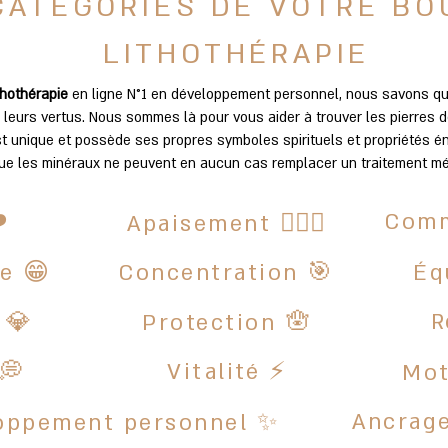
NOUVEAUTÉS DE VOTRE
CATÉGORIES DE VOTRE
BO
BOUTIQUE LITHOTHÉRAPI
LITHOTHÉRAPIE
 sur notre
thothérapie
boutique lithothérapie
en ligne
N°1 en développement personnel
N°1 en développement personnel,
, nous savons q
sél
e leurs vertus. Nous sommes là pour vous aider à trouver les pierres d
es roulées, galets, pendentifs, bracelets, il y en a pour tous les goût
st unique et possède ses propres symboles spirituels et propriétés 
ue les minéraux ne peuvent en aucun cas remplacer un traitement mé
-40%
-40%
️
Comm
Apaisement 🧘🏼‍♀️
re 😁
Concentration 🎯
Éq
R
 💎
Protection 🪬
tif serti ovale
Pendentif serti ovale
Pendentif sert
Vitalité ⚡
 💭
Mot
rhodonite
labradorite
obsidienne n
Prix original
Prix promotionnel
Prix original
Prix promotionnel
Prix 
Prix 
4,90 €
14,94 €
24,90 €
14,94 €
24,90 €
14,94
Ancrage
oppement personnel ✨