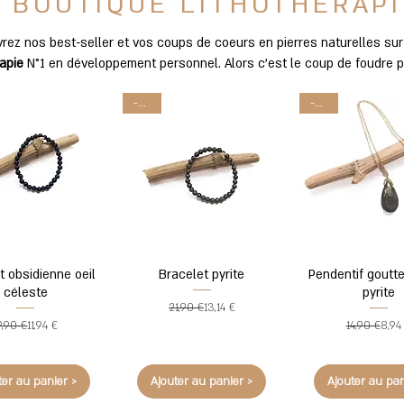
BOUTIQUE LITHOTHÉRAPI
rez nos best-seller et vos coups de coeurs en pierres naturelles su
rapie
N°1 en développement personnel.
Alors c'est le coup de foudre 
-40%
-40%
t obsidienne oeil
Bracelet pyrite
Pendentif goutte
céleste
pyrite
Prix original
Prix promotionnel
21,90 €
13,14 €
Prix original
Prix promotionnel
Prix 
Prix 
9,90 €
11,94 €
14,90 €
8,94
ter au panier >
Ajouter au panier >
Ajouter au pan