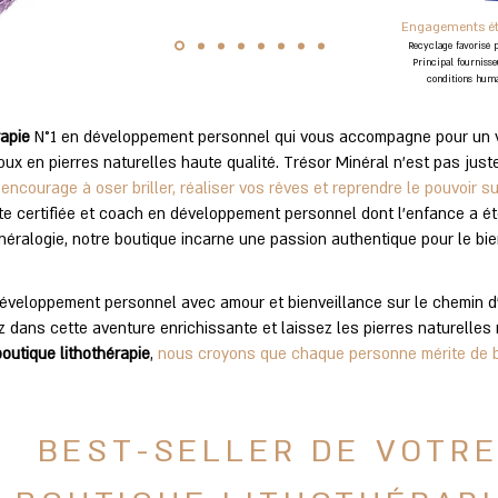
Engagements ét
Recyclage favorisé p
Principal fournisse
conditions huma
rapie
N°1 en développement personnel qui vous accompagne pour un
oux en pierres naturelles haute qualité. Trésor Minéral n'est pas just
encourage à oser briller, réaliser vos rêves et reprendre le pouvoir su
te certifiée et coach en développement personnel dont l'enfance a é
inéralogie, notre boutique incarne une passion authentique pour le bie
développement personnel avec amour et bienveillance sur le chemin d'
z dans cette aventure enrichissante et laissez les pierres naturelles 
boutique lithothérapie
,
nous croyons que chaque personne mérite de br
BEST-SELLER DE VOTR