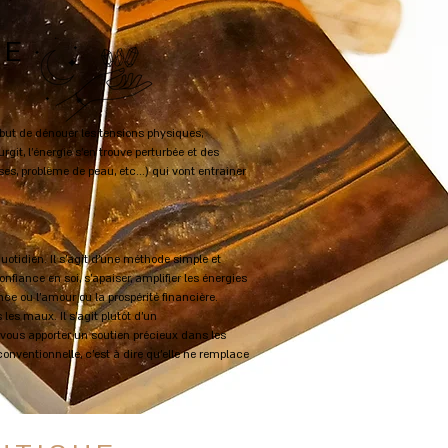
IE
but de dénouer les tensions physiques,
rgit, l’énergie s’en trouve perturbée et des
ses, problème de peau, etc…) qui vont entraîner
uotidien. Il s'agit d'une méthode simple et
nfiance en soi, s’apaiser, amplifier les énergies
nce ou l’amour ou la prospérité financière.
es maux. Il s’agit plutôt d’un
e vous apporter un soutien précieux dans les
nventionnelle, c’est à dire qu’elle ne remplace