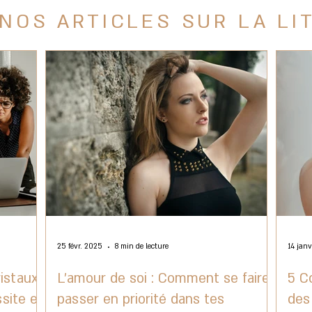
NOS ARTICLES SUR LA LI
25 févr. 2025
8 min de lecture
14 jan
ristaux
L'amour de soi : Comment se faire
5 C
ssite et
passer en priorité dans tes
des