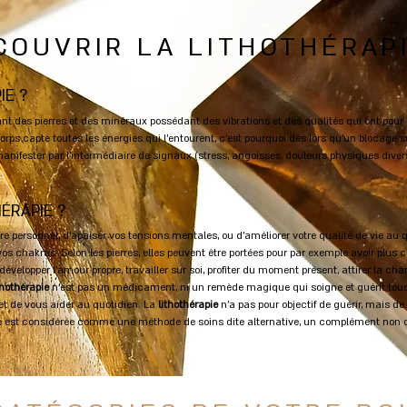
COUVRIR LA LITHOTHÉRAP
IE ?
t des pierres et des minéraux possédant des vibrations et des qualités qui ont pour 
 corps capte toutes les énergies qui l’entourent, c’est pourquoi dès lors qu’un blocage su
nifester par l’intermédiaire de signaux (stress, angoisses, douleurs physiques diver
.
ÉRAPIE ?
re personnel, d’apaiser vos tensions mentales, ou d’améliorer votre qualité de vie au q
vos chakras. Selon les pierres, elles peuvent être portées pour par exemple avoir plus co
développer l’amour propre, travailler sur soi, profiter du moment présent, attirer la cha
thothérapie
n’est pas un médicament, ni un remède magique qui soigne et guérit tous l
 de vous aider au quotidien. La
lithothérapie
n’a pas pour objectif de guérir, mais d
e est considérée comme une méthode de soins dite alternative, un complément non co