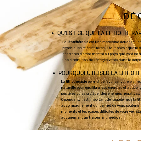
DÉ
QU'EST CE QUE LA LITHOTHÉRAP
​La
lithothérapie
est une médecine douce utilisan
psychiques et spirituelles. Il faut savoir que le
désordres d’ordre mental ou physique vont se ma
une diminution de l’énergie vitale dans le corps
POURQUOI UTILISER LA LITHOTH
La
lithothérapie
permet de favoriser votre bien-êt
naturelle pour équilibrer vos énergies et activer 
positives ou se protéger des énergies négatives, 
Cependant, il est important de rappeler que la
li
accompagnement qui permet de vous soutenir et
moments et les étapes difficiles de votre vie.
Ell
aucunement un traitement médical.