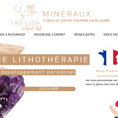
MINÉRAUX
& bijoux en pierres naturelles haute qualité
FIER & RECHARGER
GROSSESSE & ENFANT
SIGNES ASTRO
IDÉES CA
UE LITHOTHÉRAPIE
Bijoux artisanau
 développement personnel
personnalisab
Nos
bijoux personnalisées sont
amour et passion
dans notre at
DÉCOUVRIR