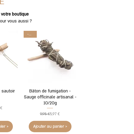
E
r
votre boutique
pour vous aussi ?
-40%
 sautoir
Bâton de fumigation -
Sauge officinale artisanal -
10/20g
original
promotionnel
 €
Prix original
Prix promotionnel
9,95 €
5,97 €
ier >
Ajouter au panier >