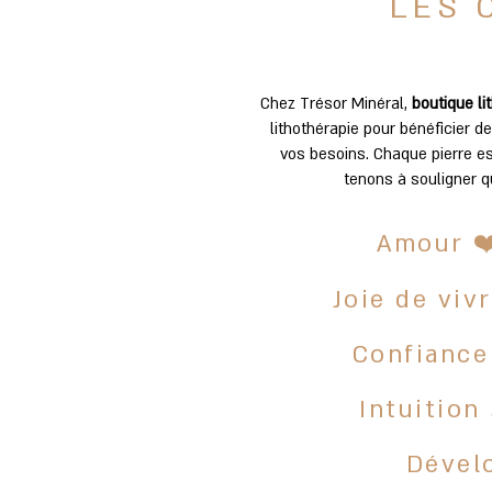
LES 
Découvrez nos nouveaux trésors
Chez Trésor Minéral,
boutique li
lithothérapie pour bénéficier d
plus de qualité. Minéraux, pierr
vos besoins. Chaque pierre e
tenons à souligner q
-40%
-40%
Amour ❤
Joie de viv
Confiance
Pendentif serti ovale
Penden
Intuition
turquoise
Prix original
Prix promotionnel
24,90 €
14,94 €
2
Dével