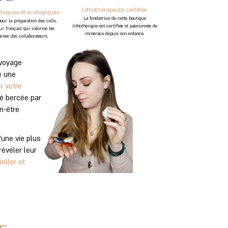
Lithothérapeute certifiée
hiques et écologiques
L
a fondatrice de cette bo
utique
our la préparation des colis.
lithothérapie est certifiée et passionnée de
ur français qui
valorise les
minéraux depuis son enfance.
ines des collaborateurs.
 voyage
e une
r votre
té bercée par
n-être
une vie plus
révéler leur
iller et
E