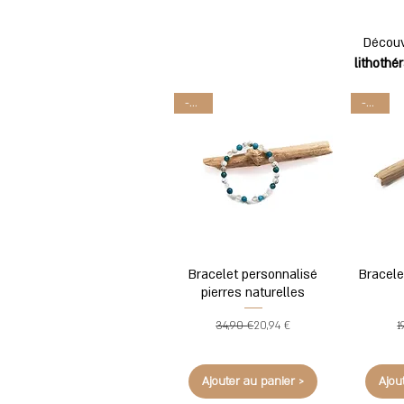
Découv
lithothé
-40%
-40%
Bracelet personnalisé
Bracele
pierres naturelles
Prix original
Prix promotionnel
34,90 €
20,94 €
1
Ajouter au panier >
Ajou