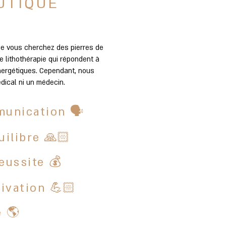
UTIQUE
E
ue vous cherchez des pierres de
ectionnés avec soin pour toujours
e lithothérapie qui répondent à
s sur votre
boutique de minéraux
.
énergétiques. Cependant, nous
dical ni un médecin.
-40%
unication 🗣️
uilibre 🙏🏻
eussite 💰
i ovale
Pendentif serti ovale oeil
ivation 💪🏻
oire
de tigre
original
promotionnel
Prix original
Prix promotionnel
 €
24,90 €
14,94 €
 🌎