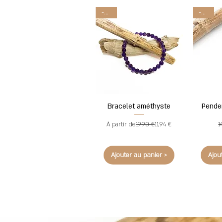
-40%
-40%
Bracelet améthyste
Penden
Prix original
Prix promotionnel
À partir de
19,90 €
11,94 €
1
Ajouter au panier >
Ajou