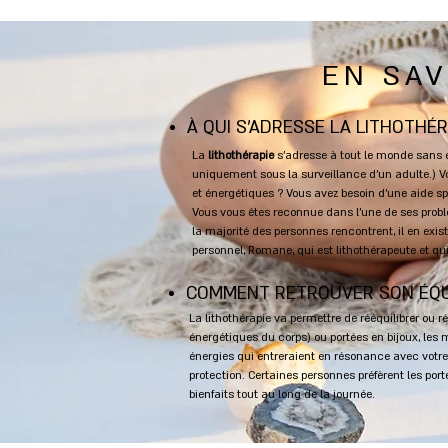
Ajouter au panier >
Ajou
-40%
-40%
EN SAV
À QUI S'ADRESSE LA LITHOTHÉR
La
lithothérapie
s'adresse à tout le monde sans e
uniquement sous la surveillance d'un adulte.) Vo
et énergétiques ? Vous avez besoin d’une aide spi
Vous vous êtes reconnue dans l'une de ses prob
la majorité des personnes rencontrent, il en exis
Pendentif serti ovale
Penden
personnel,
Romane, qui est lithothérapeute et q
améthyste
q
COMMENT RETROUVER SON ÉQUI
Prix original
Prix promotionnel
24,90 €
14,94 €
2
La lithothérapie va permettre de rééquilibrer ou 
énergétiques du corps) ou portées en bijoux, les 
Ajouter au panier >
Ajou
énergies qui entreraient en résonance avec votr
protection. Certaines personnes préfèrent les por
bienfaits tout au long de la journée.