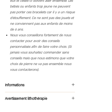
eux et celles-ci doivent aller ensemble. Les
bébés ou enfants trop jeune ne peuvent
pas porter ces bracelets car il y a un risque
d'étouffement. Ce ne sont pas des jouets et
ne conviennent pas aux enfants de moins
de 6 ans.
Nous vous conseillons fortement de nous
contacter pour avoir des conseils
personnalisés afin de faire votre choix. (Si
jamais vous souhaitez commander sans
conseils mais que nous estimons que votre
choix de pierre ne va pas ensemble nous
vous contacterons).
Informations
Marque : Trésor Minéral
Avertissement lithothérapie
Type de bijoux : Création bracelet
Type de pierre : Au choix
Attention : Les pierres, minéraux et cristaux
Type de perle : Boule