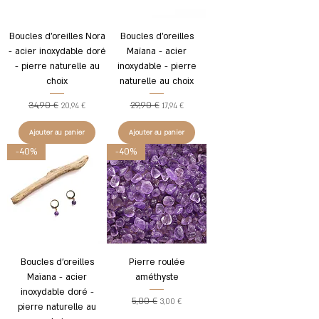
Boucles d'oreilles Nora
Boucles d'oreilles
- acier inoxydable doré
Maïana - acier
- pierre naturelle au
inoxydable - pierre
choix
naturelle au choix
34,90 €
29,90 €
Prix original
Prix promotionnel
Prix original
Prix promotionnel
20,94 €
17,94 €
Ajouter au panier
Ajouter au panier
-40%
-40%
Boucles d'oreilles
Pierre roulée
Maïana - acier
améthyste
inoxydable doré -
5,00 €
Prix original
Prix promotionnel
3,00 €
pierre naturelle au