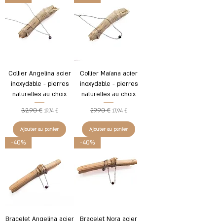
Collier Angelina acier
Collier Maïana acier
inoxydable - pierres
inoxydable - pierres
naturelles au choix
naturelles au choix
32,90 €
29,90 €
Prix original
Prix promotionnel
Prix original
Prix promotionnel
19,74 €
17,94 €
Ajouter au panier
Ajouter au panier
-40%
-40%
Bracelet Angelina acier
Bracelet Nora acier