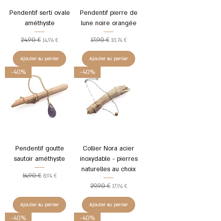
Pendentif serti ovale
Pendentif pierre de
améthyste
lune noire orangée
24,90 €
17,90 €
Prix original
Prix promotionnel
Prix original
Prix promotionnel
14,94 €
10,74 €
Ajouter au panier
Ajouter au panier
-40%
-40%
Pendentif goutte
Collier Nora acier
sautoir améthyste
inoxydable - pierres
naturelles au choix
14,90 €
Prix original
Prix promotionnel
8,94 €
29,90 €
Prix original
Prix promotionnel
17,94 €
Ajouter au panier
Ajouter au panier
-40%
-40%