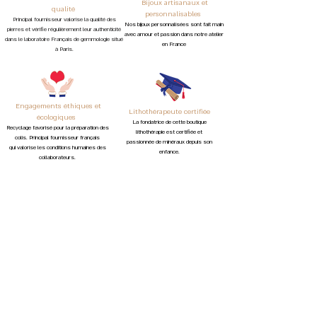
Bijoux artisanaux et
qualité
personnalisables
Principal fournisseur valorise la qualité des
Nos
bijoux personnalisées sont
fait main
pierres et vé
rifie régulièrement leur authenticité
avec amour et passion
dans notre atelier
dans le laboratoire Français de gemmologie situé
en France
à Paris.
Engagements éthiques et
Lithothérapeute certifiée
écologiques
L
a fon
datrice de cette bo
utique
Recyclage favorisé pour la préparation des
lithothérapie est certifiée et
colis. Principal fournisseur français
passionnée de minéraux depuis son
qui
valorise les conditions humaines des
enfance.
collaborateurs.
Livraison en Europe
*La livraison est gratuite dès 100€
d'achat en France métropolitaine
Trésor Minéral n°1 en développement
personnel offre pour toute