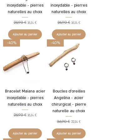
inoxydable - pierres
inoxydable - pierres
naturelles au choix
naturelles au choix
26,90 €
26,90 €
Prix original
Prix promotionnel
Prix original
Prix promotionnel
16,14 €
16,14 €
Ajouter au panier
Ajouter au panier
-40%
-40%
Bracelet Maïana acier
Boucles d'oreilles
inoxydable - pierres
Angelina - acier
naturelles au choix
chirurgical - pierre
naturelle au choix
26,90 €
Prix original
Prix promotionnel
16,14 €
36,90 €
Prix original
Prix promotionnel
22,14 €
Ajouter au panier
Ajouter au panier