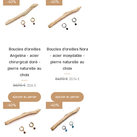
-40%
-40%
Boucles d'oreilles
Boucles d'oreilles Nora
Angelina - acier
- acier inoxydable -
chirurgical doré -
pierre naturelle au
pierre naturelle au
choix
choix
34,90 €
Prix original
Prix promotionnel
20,94 €
36,90 €
Prix original
Prix promotionnel
22,14 €
Ajouter au panier
Ajouter au panier
-40%
-40%