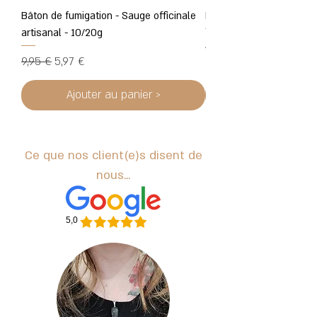
Bâton de fumigation - Sauge officinale
Mini géode cristal de ro
artisanal - 10/20g
Prix original
Prix promotionnel
À partir de
Prix original
Prix promotionnel
9,95 €
5,97 €
Ajouter au panier >
Ce que nos client(e)s disent de
nous...
5,0