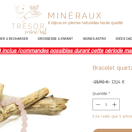
MINÉRAUX
& bijoux en pierres naturelles haute qualité
FIER & RECHARGER
GROSSESSE & ENFANT
SIGNES ASTRO
IDÉES CA
inclus (commandes possibles durant cette période mais 
Bracelet quart
Prix
Prix
 21,90 € 
13,14 €
original
pro
Quantité
*
Il ne reste que 5 articl