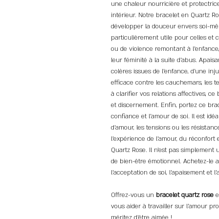
une chaleur nourricière et protectri
intérieur. Notre bracelet en Quartz Ro
développer la douceur envers soi-même
particulièrement utile pour celles et
ou de violence remontant à l'enfance
leur féminité à la suite d'abus. Apais
colères issues de l'enfance, d'une inj
efficace contre les cauchemars, les t
à clarifier vos relations affectives, ce
et discernement. Enfin, portez ce bra
confiance et l'amour de soi. Il est id
d'amour, les tensions ou les résistanc
l'expérience de l'amour, du réconfort
Quartz Rose. Il n'est pas simplement 
de bien-être émotionnel. Achetez-le
l'acceptation de soi, l'apaisement et l
Offrez-vous un
bracelet quartz rose
e
vous aider à travailler sur l'amour pro
méritez d'être aimée !