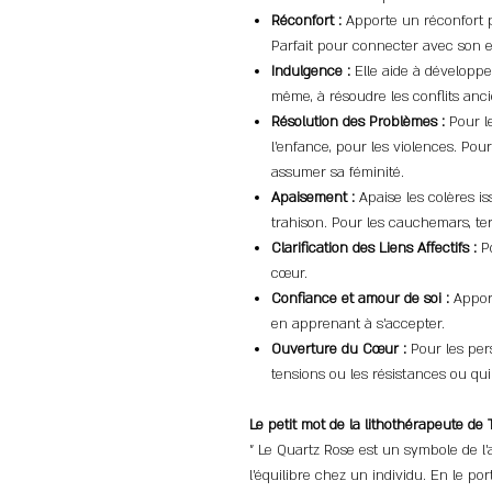
Réconfort :
Apporte un réconfort p
Parfait pour connecter avec son en
Indulgence :
Elle aide à développer
même, à résoudre les conflits anci
Résolution des Problèmes :
Pour l
l’enfance, pour les violences. Pou
assumer sa féminité.
Apaisement :
Apaise les colères is
trahison. Pour les cauchemars, ter
Clarification des Liens Affectifs :
Po
cœur.
Confiance et amour de soi :
Apport
en apprenant à s'accepter.
Ouverture du Cœur :
Pour les per
tensions ou les résistances ou qui
Le petit mot de la lithothérapeute de 
" Le Quartz Rose est un symbole de 
l'équilibre chez un individu. En le po