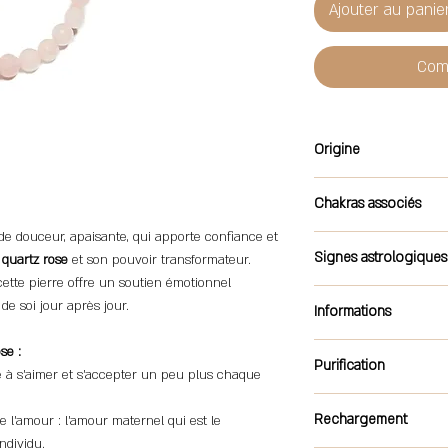
Ajouter au panie
Com
Origine
Madagascar ou Brésil
Chakras associés
de douceur, apaisante, qui apporte confiance et
Coeur
Signes astrologiques
 quartz rose
et son pouvoir transformateur.
ette pierre offre un soutien émotionnel
Balance, Taureau, Vier
de soi jour après jour.
Informations
Marque : Trésor Mi
se :
Purification
Type de bijoux : Br
de à s'aimer et s'accepter un peu plus chaque
Type de pierre : Qu
Immersion d'eau, fumig
Type de perle : Bou
Rechargement
 l'amour : l’amour maternel qui est le
Taille de perle : 6
ndividu.