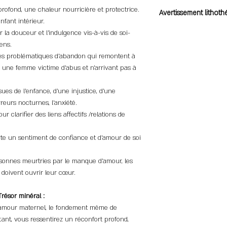
Pleine lune, géode d’amé
Qualité : A
rofond, une chaleur nourricière et protectrice.
Avertissement lithoth
Longueur : 18cm
fant intérieur.
Type de fermeture et
Attention : Les pierres
 la douceur et l’indulgence vis-à-vis de soi-
Si toutefois la longue
de développement pers
ens.
n’hésitez surtout pas à
énergétique, ils et ne
es problématiques d’abandon qui remontent à
confectionnerons si po
traitement médical. Co
r une femme victime d’abus et n’arrivant pas à
sur mesure.
Photos non contractue
sues de l’enfance, d’une injustice, d’une
reurs nocturnes, l’anxiété.
ur clarifier des liens affectifs /relations de
e un sentiment de confiance et d’amour de soi
sonnes meurtries par le manque d’amour, les
 doivent ouvrir leur cœur.
Trésor minéral :
l'amour maternel, le fondement même de
rtant, vous ressentirez un réconfort profond,