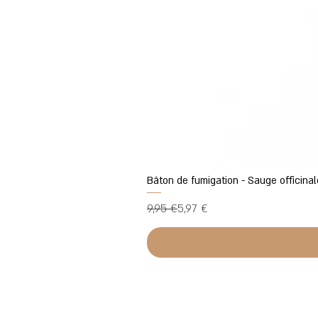
Bâton de fumigation - Sauge officinal
Prix original
Prix promotionnel
9,95 €
5,97 €