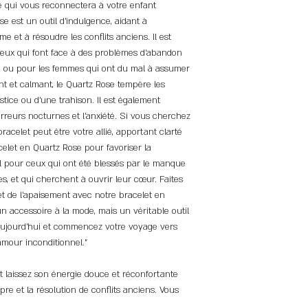
ce qui vous reconnectera à votre enfant
se est un outil d'indulgence, aidant à
 et à résoudre les conflits anciens. Il est
 ceux qui font face à des problèmes d'abandon
, ou pour les femmes qui ont du mal à assumer
ant et calmant, le Quartz Rose tempère les
ustice ou d'une trahison. Il est également
erreurs nocturnes et l'anxiété. Si vous cherchez
 bracelet peut être votre allié, apportant clarté
celet en Quartz Rose pour favoriser la
éal pour ceux qui ont été blessés par le manque
es, et qui cherchent à ouvrir leur cœur. Faites
 et de l'apaisement avec notre bracelet en
un accessoire à la mode, mais un véritable outil
 aujourd'hui et commencez votre voyage vers
'amour inconditionnel."
t laissez son énergie douce et réconfortante
pre et la résolution de conflits anciens. Vous