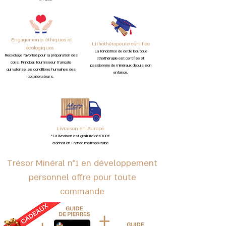
Engagements éthiques et
Lithothérapeute certifiée
écologiques
L
a fon
datrice de cette bo
utique
Recyclage favorisé pour la préparation des
lithothérapie est certifiée et
colis. Principal fournisseur français
passionnée de minéraux depuis son
qui
valorise les conditions humaines des
enfance.
collaborateurs.
Livraison en Europe
*La livraison est gratuite dès 100€
d'achat en France métropolitaine
Trésor Minéral n°1 en développement
personnel offre pour toute
commande