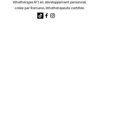
lithothérapie
N°1 en développement personnel
,
créée par Romane, lithothérapeute certifiée.
Recevoir nos actualités et offres en avant première
J’accepte les conditions de
la politique de
confidentialité
S'abonner
Service client 🌙
Le service client de votre
boutique lithothérapie
est
disponible du lundi au vendredi de 11h à 18h (hors
congés et jours fériés) par mail à l'adresse suivante :
tresormineral@gmail.com
Liens utiles 🌙
A propos