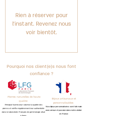
Rien à réserver pour
l'instant. Revenez nous
voir bientôt.
Pourquoi nos client(e)s nous font
confiance ?
Pierres naturelles de haute
Bijoux artisanaux et
qualité
personnalisables
Principal fournisseur valorise la qualité des
Nos
bijoux personnalisées sont
fait main
pierres et vé
rifie régulièrement leur authenticité
avec amour et passion
dans notre atelier
dans le laboratoire Français de gemmologie situé
en France
à Paris.